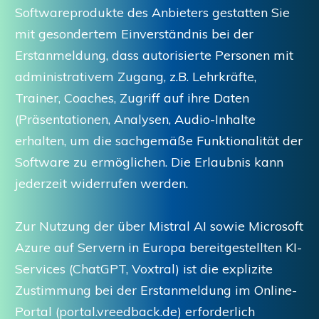
Softwareprodukte des Anbieters gestatten Sie
mit gesondertem Einverständnis bei der
Erstanmeldung, dass autorisierte Personen mit
administrativem Zugang, z.B. Lehrkräfte,
Trainer, Coaches, Zugriff auf ihre Daten
(Präsentationen, Analysen, Audio-Inhalte
erhalten, um die sachgemäße Funktionalität der
Software zu ermöglichen. Die Erlaubnis kann
jederzeit widerrufen werden.
Zur Nutzung der über Mistral AI sowie Microsoft
Azure auf Servern in Europa bereitgestellten KI-
Services (ChatGPT, Voxtral) ist die explizite
Zustimmung bei der Erstanmeldung im Online-
Portal (portal.vreedback.de) erforderlich