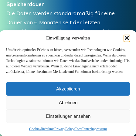
Speicherdauer
Die Daten werden standardmäßig für eine
Dauer von 6 Monaten seit der letzten
Anmeldung im Portal gespeichert und dann
Einwilligung verwalten
automatisch gelöscht, sofern keine gesetzlichen
Aufbewahrungspflichten entgegenstehen oder
Um dir ein optimales Erlebnis zu bieten, verwenden wir Technologien wie Cookies,
um Geräteinformationen zu speichern und/oder darauf zuzugreifen. Wenn du diesen
die weitere Speicherung zur Vertragserfüllung
Technologien zustimmst, können wir Daten wie das Surfverhalten oder eindeutige IDs
auf dieser Website verarbeiten. Wenn du deine Einwilligung nicht erteilst oder
erforderlich ist. Protokoll- und Sicherheitsdaten
zurückziehst, können bestimmte Merkmale und Funktionen beeinträchtigt werden.
werden regelmäßig überprüft und fristgerecht
gelöscht. Der Nutzer hat die Möglichkeit,
Akzeptieren
Nutzerdaten eigenständig zu löschen oder dies
Ablehnen
auf Anfrage beim Anbieter zu veranlassen.
Gesetzliche Aufbewahrungspflichten werden
Einstellungen ansehen
selbstverständlich eingehalten.
Cookie-Richtlinie
PrivacyPolicyComCenter
Impressum