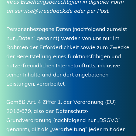
ihres Erziehungsberechtigten in digitaler Form
an service@vreedback.de oder per Post.
Personenbezogene Daten (nachfolgend zumeist
nur „Daten“ genannt) werden von uns nur im
Rahmen der Erforderlichkeit sowie zum Zwecke
der Bereitstellung eines funktionsfähigen und
nutzerfreundlichen Internetauftritts, inklusive
seiner Inhalte und der dort angebotenen
Leistungen, verarbeitet.
Gemäß Art. 4 Ziffer 1. der Verordnung (EU)
2016/679, also der Datenschutz-
Grundverordnung (nachfolgend nur „DSGVO“
genannt), gilt als „Verarbeitung“ jeder mit oder